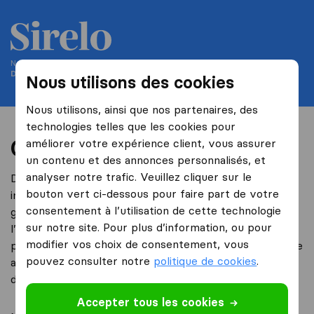
Nous vous aidons à déménager depuis 2004
Demenageursinternationaux.be fait partie de Sirelo
Nous utilisons des cookies
Nous utilisons, ainsi que nos partenaires, des
technologies telles que les cookies pour
Qui sommes-nous?
améliorer votre expérience client, vous assurer
un contenu et des annonces personnalisés, et
analyser notre trafic. Veuillez cliquer sur le
Déménageursinternationaux.be est une plate-forme
bouton vert ci-dessous pour faire part de votre
internet indépendante qui a pour but de conseiller
consentement à l’utilisation de cette technologie
gratuitement les personnes qui veulent déménager à
sur notre site. Pour plus d’information, ou pour
l’international, afin de leur faciliter la procédure. De
modifier vos choix de consentement, vous
plus, nous proposons un service de devis gratuit et une
pouvez consulter notre
politique de cookies
.
aide à la lecture de ces devis pour mieux choisir le
déménageur.
Accepter tous les cookies