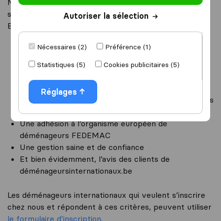
Notre organisation sélectionne, sur la base de critères
serrés, les meilleurs déménageurs internationaux
Autoriser la sélection
Belges. Les critères principaux sont:
Nécessaires (2)
Préférence (1)
Une grande expérience en déménagements
internationaux
Statistiques (5)
Cookies publicitaires (5)
Une spécialisation en déménagements
internationaux
Réglages
Un réseau mondial d’agents, avec de préférence des
implantations personnelles
Une adhésion à l’organisme européen de
déménageurs FEDEMAC
Une gestion saine et de confiance
Et bien évidemment, l’avis des clients de
déménageursinternationaux.be
Les déménageurs internationaux qui veulent s’inscrire
chez nous et répondent à ces critères, peuvent utiliser
le formulaire d’inscription
.