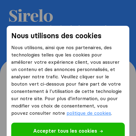
Recevez 5 devis de la part de
Nous utilisons des cookies
déménageurs et économisez
jusqu'à 40%
Nous utilisons, ainsi que nos partenaires, des
technologies telles que les cookies pour
améliorer votre expérience client, vous assurer
un contenu et des annonces personnalisés, et
analyser notre trafic. Veuillez cliquer sur le
bouton vert ci-dessous pour faire part de votre
consentement à l’utilisation de cette technologie
Origine et destination de
sur notre site. Pour plus d’information, ou pour
votre déménagement
modifier vos choix de consentement, vous
pouvez consulter notre
politique de cookies
.
Je déménage
depuis
Accepter tous les cookies