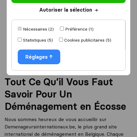
Autoriser la sélection
Je déménage
vers
Nécessaires (2)
Préférence (1)
Statistiques (5)
Cookies publicitaires (5)
Démarrer
Réglages
Tout Ce Qu’il Vous Faut
Savoir Pour Un
Déménagement en Écosse
Nous sommes heureux de vous accueillir sur
Demenageursinternationaux.be, le plus grand site
international de déménagement en Belgique. Chaque