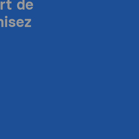
rt de
isez