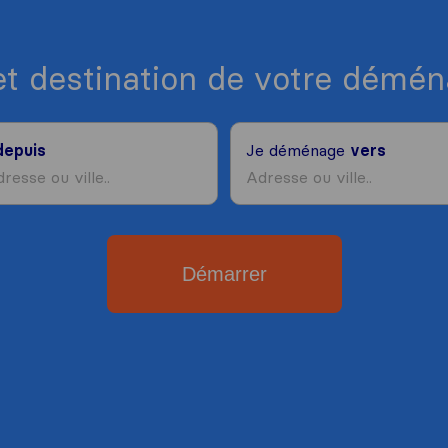
et destination de votre dém
depuis
Je déménage
vers
Démarrer