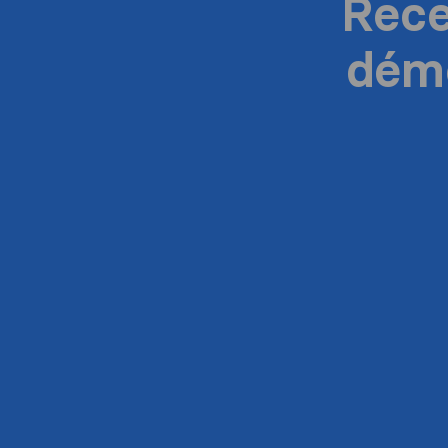
Rece
dém