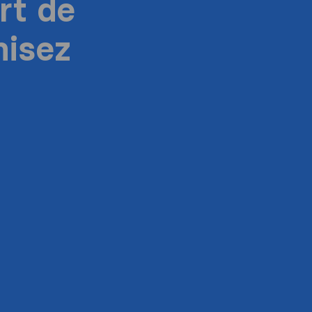
rt de
isez