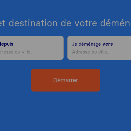
et destination de votre dém
depuis
Je déménage
vers
Démarrer