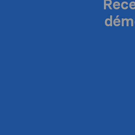
Rece
dém